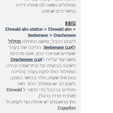
מסלולים ויצאה לנו אחלה דירה
בתאריכים שרצינו.
יום 2
Ehrwald alm station > Ehrwald alm >
Seebensee > Drachensee
לקחנו רכבל, ומשם התחלנו
מסלול
לאגם Seebensee
. הליכה של בערך
שעתיים אם זוכר נכון. אגם מדהים!
משם עוד עלייה ל
אגם Drachensee
וישיבה בבקתה על קייזרשמרן ובירה.
המסלול כולו לוקח בערך (הליכה
נטו) 5-6 שעות, תלוי בכושר כמובן.
לשים לב שהמסלול הלוך חזור
ותלויים ברכבל כדי לחזור ל
Ehrwald
(אחרת תרדו ברגל).
חוץ מהאגמים יש אחלה נוף לעמק ול
Zugspitze