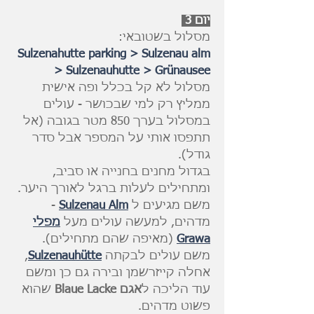
יום 3
מסלול בשטובאי:
Sulzenahutte parking > Sulzenau alm
> Sulzenauhutte > Grünausee
מסלול לא קל בכלל ופה אישית
ממליץ רק למי שבכושר - עולים
במסלול בערך 850 מטר בגובה (אל
תתפסו אותי על המספר אבל סדר
גודל).
בגדול מחנים בחנייה או סביב,
ומתחילים לעלות ברגל לאורך היער.
משם מגיעים ל
Sulzenau Alm
-
מדהים, למעשה עולים מעל
מפלי
Grawa
(מאיפה שהם מתחילים).
משם עולים לבקתה
Sulzenauhütte
,
אחלה קייזרשמן ובירה גם כן ומשם
עוד הליכה ל
אגם Blaue Lacke
שהוא
פשוט מדהים.