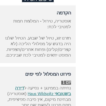
הקדמה
אוסטריה, טירול - המלצות חמות
למטיבי לכת:
חזרנו זוג, טיול של שבוע. הטיול שלנו
היה בדגש על מסלולי הליכה (לא
קצרים/קלים) ופחות אתרים/תצפיות.
הפוסט יתאים למטיבי לכת שביניכם.
פירוט המסלול לפי ימים
יום 1
נחיתה בממינגן + נסיעה ל
דירה
בשטובאי
Haus Wildspitz
(אוסטריה)
מבחינת מיקום, אין סיבה ספיציפית,
סתם תכננו לעשות שם יותר