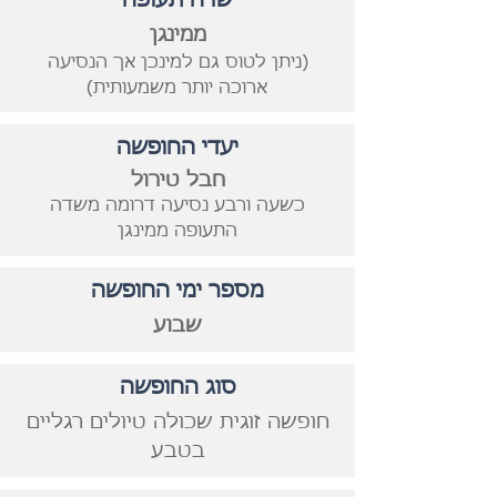
שדה תעופה
ממינגן
(ניתן לטוס גם למינכן
אך הנסיעה
ארוכה יותר משמעותית
)
יעדי החופשה
חבל טירול
כשעה
ורבע נסיעה דרומה משדה
התע
ופ
ה
ממינגן
מספר ימי ​החופשה
שבוע
סוג החופשה
חופשה זוגית שכולה טיולים רגליים
בטבע