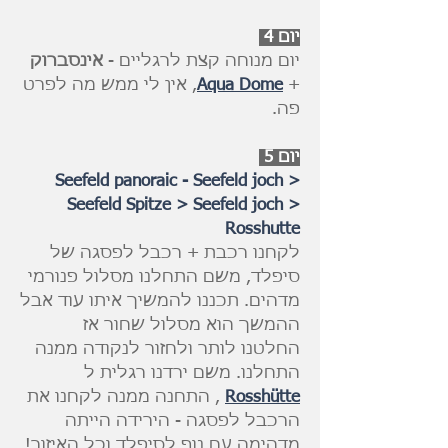
יום 4
יום מנוחה קצת לרגליים -
אינסברוק
+
Aqua Dome
, אין לי ממש מה לפרט
פה.
יום 5
Seefeld panoraic - Seefeld joch >
Seefeld Spitze > Seefeld joch >
Rosshutte
לקחנו רכבת + רכבל לפסגה של
סיפלד, משם התחלנו מסלול פנורמי
מדהים. תכננו להמשיך איתו עוד אבל
ההמשך הוא מסלול שחור אז
החלטנו לותר ולחזור לנקודה ממנה
התחלנו. משם ירדנו רגלית ל
Rosshütte
, התחנה ממנה לקחנו את
הרכבל לפסגה - הירידה הייתה
מדהימה עם נוף לסיפלד וכל האיזור!