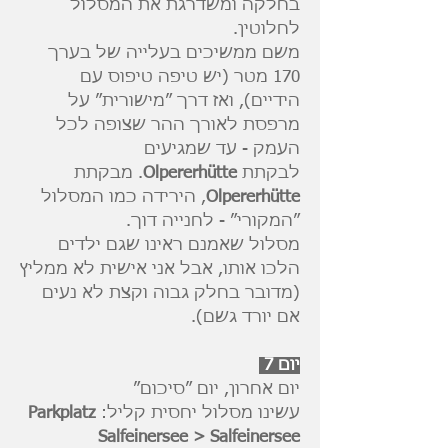
בחלקה ומשדרגת את המסלול
לחלוטין.
משם ממשיכים בעלייה של בערך
170 מטר (יש טיפה טיפוס עם
הידיים), ואז דרך ״מישורית״ על
מרפסת לאורך ההר שצופה לכל
העמק - עד שמגיעים
לבקתת
Olpererhütte
. מבקתת
Olpererhütte
, הירידה כמו המסלול
״המקורי״ - לחנייה דוך.
מסלול שאמנם ראינו שגם ילדים
הלכו אותו, אבל אני אישית לא ממליץ
(מדובר בחלק גבוה וקצת לא נעים
אם יורד גשם).
יום 7
יום אחרון, יום ״סיכום״
עשינו מסלול יחסית קליל:
Parkplatz
Salfeinersee > Salfeinersee