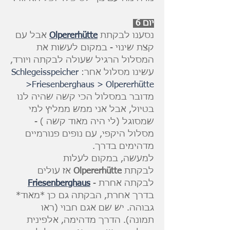
יום 6
נסענו לבקתת
Olpererhütte
אבל עם
קצת שינוי - במקום לעשות את
המסלול הרגיל שעולה לבקתה ויורד,
עשינו מסלול אחר:
Schlegeisspeicher
>Friesenberghaus > Olpererhütte
מדובר במסלול הכי קשה שהיה לנו
בטיול, אבל אני ממש ממליץ למי
שמסוגל (לי היה מאוד קשה ) -
מסלול היקפי, עם נופים פנורמיים
מדהימים בדרך.
למעשה, במקום לעלות
לבקתת
Olpererhütte
אז עולים
לבקתה אחרת -
Friesenberghaus
בדרך אחרת, הבקתה גם כן *מאוד*
גבוהה. יש שם אגם חבוי (ראו
תמונה). הדרך מדהימה, אלפינית