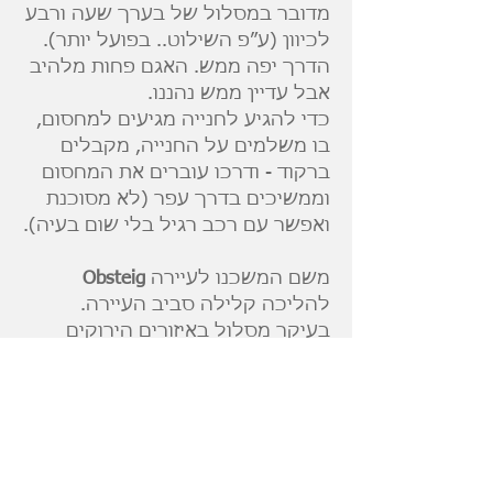
מדובר במסלול של בערך שעה ורבע
לכיוון (ע״פ השילוט.. בפועל יותר).
הדרך יפה ממש. האגם פחות מלהיב
אבל עדיין ממש נהננו.
כדי להגיע לחנייה מגיעים למחסום,
בו משלמים על החנייה, מקבלים
ברקוד - ודרכו עוברים את המחסום
וממשיכים בדרך עפר (לא מסוכנת
ואפשר עם רכב רגיל בלי שום בעיה).
משם המשכנו לעיירה
Obsteig
להליכה קלילה סביב העיירה.
בעיקר מסלול באיזורים הירוקים
היפים שם. אם יהיה ביקוש אחפש
את המסלול המדוייק שעשינו.
בשעות הערב המשכנו למסעדה
בעיירה פוסן ומשם ללינה ב
מלון
Bergers
ליד שדה התעופה של
ממינגן.