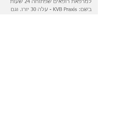
למרפאת רופאים שפתוחה 24 שעות
בשם: KVB Praxis - עלה 30 יורו. וגם
שם אף אחדדדדד לא ידע אנגלית
בכלל גם לא הרופא- השתמשנו
בגוגל טרנסלייט.
אין צורך לסגור אטרקציות מראש, כל
אטרקציה אפשר לסגור באותו הרגע
.
האפליקציה של המקום
במתחם הבריכות יש מקום אחד
להזמין אוכל - מסעדת רוקט שזה
סגנון מקדונלדס, יש תור לא קטן אז
אל תחכו לרגע שכולם ממש רעבים
בשביל להזמין.
תביאו איתכם מלא מים למתחם
הבריכות כי המקום היחיד שמוכר