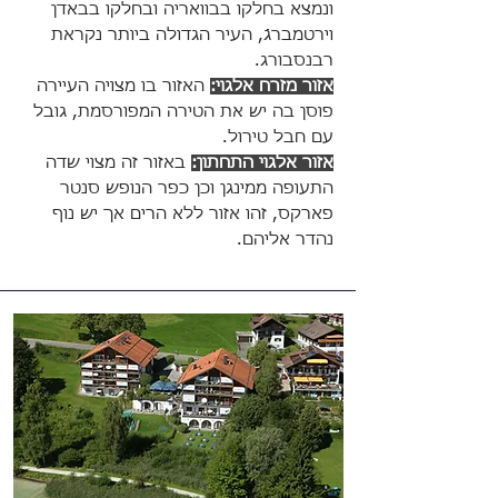
ונמצא בחלקו בבוואריה ובחלקו בבאדן
וירטמברגֿ, העיר הגדולה ביותר נקראת
רבנסבורג.
אזור מזרח אלגוי:
האזור בו מצויה העיירה
פוסן בה יש את הטירה המפורסמת, גובל
עם חבל טירול.
אזור אלגוי התחתון:
באזור זה מצוי שדה
התעופה ממינגן וכן כפר הנופש סנטר
פארקס, זהו אזור ללא הרים אך יש נוף
נהדר אליהם.