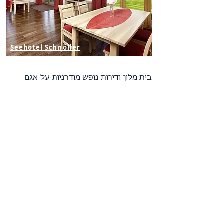
Seehotel
Schnöller
בית מלון ודירות נופש מודרניות על אגם
פרוגן במרחק של כ-14 קילומטרים מפוסן
(
מזרח אלגוי
).
יתרונות בולטים:
דירות מודרניות עם
מטבחון, מיקום מעולה על אגם,
מתאים לטיולי כוכב בחבל אלגוי וטירול,
חדר משחקים, סאונה, חניה חינם.
פרטים נוספים